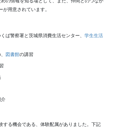
ための情報を知る場として、また、仲間とのつなが
ーが用意されています。
つくば警察署と茨城県消費生活センター、
学生生活
の、
図書館
の講習
講習
義
紹介
験する機会である、体験配属がありました。下記