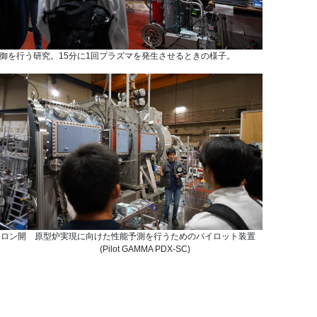
御を行う研究。15分に1回プラズマを発生させるときの様子。
トロン開
原型炉実現に向けた性能予測を行うためのパイロット装置
(Pilot GAMMA PDX-SC)