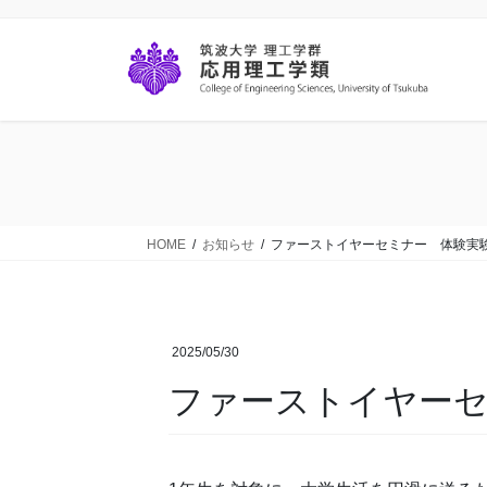
コ
ナ
ン
ビ
テ
ゲ
ン
ー
ツ
シ
に
ョ
移
ン
動
に
移
動
HOME
お知らせ
ファーストイヤーセミナー 体験実験
2025/05/30
ファーストイヤーセ