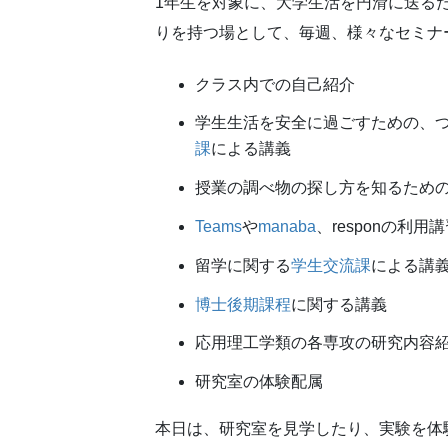
1年生を対象に、大学生活を円滑に送る
りを持つ場として、毎週、様々なセミナ
クラス内での自己紹介
学生生活を安全に過ごすための、
課
による講義
授業の調べ物の探し方を知るため
Teams
や
manaba
、responの利用
留学に関する
学生交流課
による講
博士後期課程
に関する講義
応用理工学類の各専攻の研究内容
研究室の体験配属
本日は、研究室を見学したり、実験を体