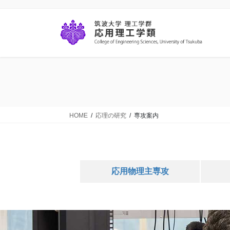
コ
ナ
ン
ビ
テ
ゲ
ン
ー
ツ
シ
に
ョ
移
ン
動
に
移
動
HOME
応理の研究
専攻案内
応用物理主専攻