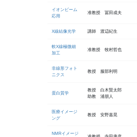
イオンビーム
准教授 冨田成夫
応用
X線結像光学
講師 渡辺紀生
軟X線極微細
准教授 牧村哲也
加工
非線形フォト
教授 服部利明
ニクス
教授 白木賢太郎
蛋白質学
助教 浦朋人
医療イメージ
教授 安野嘉晃
ング
NMRイメージ
准教授 寺田康彦