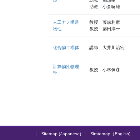
鏡
助教 姚遠昭
助教 小倉暁雄
人工ナノ構造
教授 藤森利彦
物性
教授 藤田淳一
化合物半導体
講師 大井川治宏
計算物性物理
教授 小林伸彦
学
Sitemap (Japanese)
Simtemap（English)