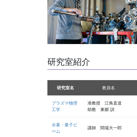
研究室紹介
研究室名
教員名
プラズマ物理
准教授 江角直道
工学
助教 東郷 訓
水素・量子ビ
講師 関場大一郎
ーム