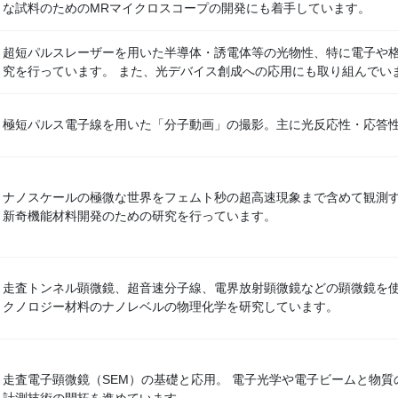
な試料のためのMRマイクロスコープの開発にも着手しています。
超短パルスレーザーを用いた半導体・誘電体等の光物性、特に電子や格
究を行っています。 また、光デバイス創成への応用にも取り組んでい
極短パルス電子線を用いた「分子動画」の撮影。主に光反応性・応答
ナノスケールの極微な世界をフェムト秒の超高速現象まで含めて観測
新奇機能材料開発のための研究を行っています。
走査トンネル顕微鏡、超音速分子線、電界放射顕微鏡などの顕微鏡を
クノロジー材料のナノレベルの物理化学を研究しています。
走査電子顕微鏡（SEM）の基礎と応用。 電子光学や電子ビームと物