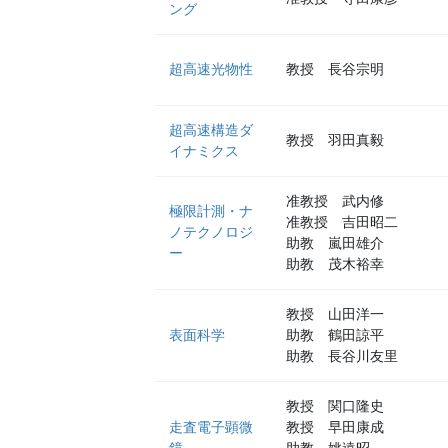
ング
超高速光物性
教授 長谷宗明
超高速構造ダ
教授 羽田真毅
イナミクス
准教授 武内修
極限計測・ナ
准教授 吉田昭二
ノテクノロジ
助教 嵐田雄介
ー
助教 茂木裕幸
教授 山田洋一
表面科学
助教 鶴田諒平
助教 長谷川友里
教授 関口隆史
走査電子顕微
教授 早田康成