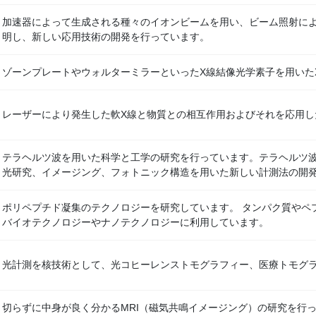
加速器によって生成される種々のイオンビームを用い、ビーム照射に
明し、新しい応用技術の開発を行っています。
ゾーンプレートやウォルターミラーといったX線結像光学素子を用いた
レーザーにより発生した軟X線と物質との相互作用およびそれを応用し
テラヘルツ波を用いた科学と工学の研究を行っています。テラヘルツ
光研究、イメージング、フォトニック構造を用いた新しい計測法の開
ポリペプチド凝集のテクノロジーを研究しています。 タンパク質やペ
バイオテクノロジーやナノテクノロジーに利用しています。
光計測を核技術として、光コヒーレンストモグラフィー、医療トモグ
切らずに中身が良く分かるMRI（磁気共鳴イメージング）の研究を行っ