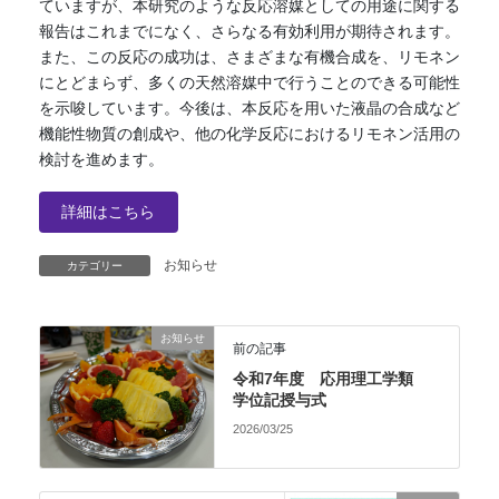
ていますが、本研究のような反応溶媒としての⽤途に関する
報告はこれまでになく、さらなる有効利⽤が期待されます。
また、この反応の成功は、さまざまな有機合成を、リモネン
にとどまらず、多くの天然溶媒中で⾏うことのできる可能性
を⽰唆しています。今後は、本反応を⽤いた液晶の合成など
機能性物質の創成や、他の化学反応におけるリモネン活⽤の
検討を進めます。
詳細はこちら
お知らせ
カテゴリー
お知らせ
前の記事
令和7年度 応用理工学類
学位記授与式
2026/03/25