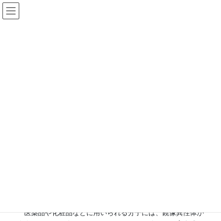
コ
ナ
ン
ビ
テ
ゲ
ン
ー
お知らせ
ツ
シ
に
ョ
移
ン
HOME
お知らせ
動
に
植物オイル「リモネン」中での高効率不斉合成に成功 後藤准教授ら
移
動
2026/03/25
お知らせ
植物オイル「リモネン」中での
高効率不斉合成に成功 後藤准
教授ら
医薬品や化粧品などに⽤いられる分⼦には、鏡像異性体が