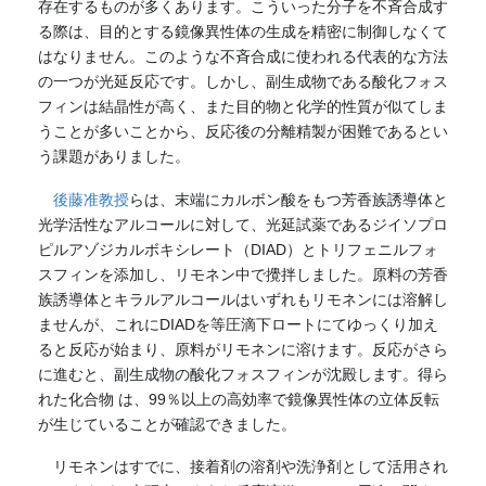
存在するものが多くあります。こういった分⼦を不⻫合成す
る際は、⽬的とする鏡像異性体の⽣成を精密に制御しなくて
はなりません。このような不⻫合成に使われる代表的な⽅法
の⼀つが光延反応です。しかし、副⽣成物である酸化フォス
フィンは結晶性が⾼く、また⽬的物と化学的性質が似てしま
うことが多いことから、反応後の分離精製が困難であるとい
う課題がありました。
後藤准教授
らは、末端にカルボン酸をもつ芳⾹族誘導体と
光学活性なアルコールに対して、光延試薬であるジイソプロ
ピルアゾジカルボキシレート（DIAD）とトリフェニルフォ
スフィンを添加し、リモネン中で攪拌しました。原料の芳⾹
族誘導体とキラルアルコールはいずれもリモネンには溶解し
ませんが、これにDIADを等圧滴下ロートにてゆっくり加え
ると反応が始まり、原料がリモネンに溶けます。反応がさら
に進むと、副⽣成物の酸化フォスフィンが沈殿します。得ら
れた化合物 は、99％以上の⾼効率で鏡像異性体の⽴体反転
が⽣じていることが確認できました。
リモネンはすでに、接着剤の溶剤や洗浄剤として活⽤され